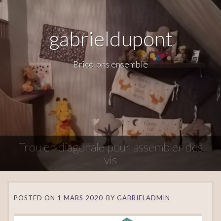
gabrieldupont
Bricolons ensemble
Trou en diagonale pour assembler des
vis
POSTED ON
1 MARS 2020
BY
GABRIELADMIN