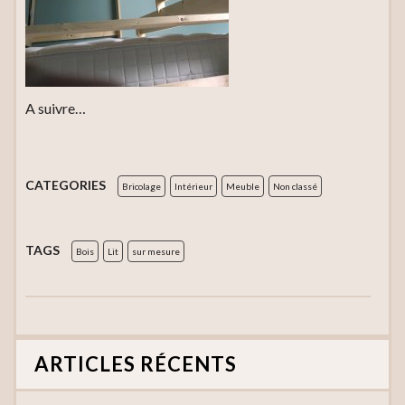
A suivre…
CATEGORIES
Bricolage
Intérieur
Meuble
Non classé
TAGS
Bois
Lit
sur mesure
ARTICLES RÉCENTS